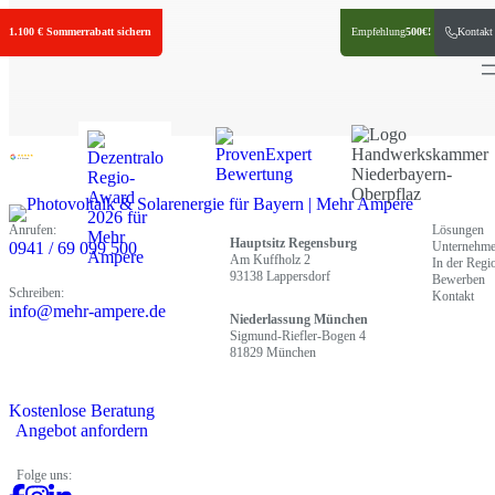
Zum
1.100 € Sommerrabatt sichern
Empfehlung
500€!
Kontakt
Inhalt
springen
4.9 Sterne
Anrufen:
Lösungen
Hauptsitz Regensburg
0941 / 69 099 500
Unternehm
Am Kuffholz 2
In der Regi
93138 Lappersdorf
Bewerben
Schreiben:
Kontakt
info@mehr-ampere.de
Niederlassung München
Sigmund-Riefler-Bogen 4
81829 München
Kostenlose Beratung
Angebot anfordern
Folge uns: