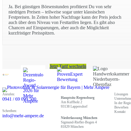
Ja. Bei günstigen Börsenstunden profitierst Du von sehr
niedrigen Preisen – teilweise sogar unter klassischen
Festpreisen. In Zeiten hoher Nachfrage kann der Preis jedoch
auch über dem Niveau von Festtarifen liegen. Es gibt also
Chancen auf Einsparungen, aber auch die Möglichkeit
kurzfristiger Preisspitzen.
Jetzt Tarif wechseln
4.9 Sterne
Anrufen:
Lösungen
Hauptsitz Regensburg
0941 / 69 099 500
Unternehm
Am Kuffholz 2
In der Regi
93138 Lappersdorf
Bewerben
Schreiben:
Kontakt
info@mehr-ampere.de
Niederlassung München
Sigmund-Riefler-Bogen 4
81829 München