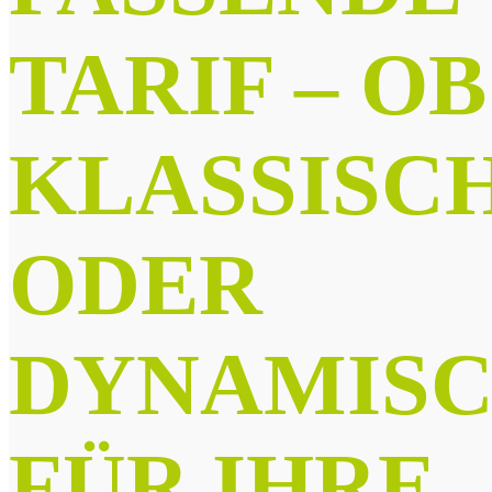
TARIF – OB
KLASSISC
ODER
DYNAMIS
FÜR IHRE