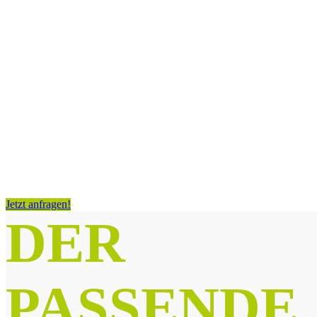
Stromtarif
von E.ON
Jetzt anfragen!
DER
PASSENDE