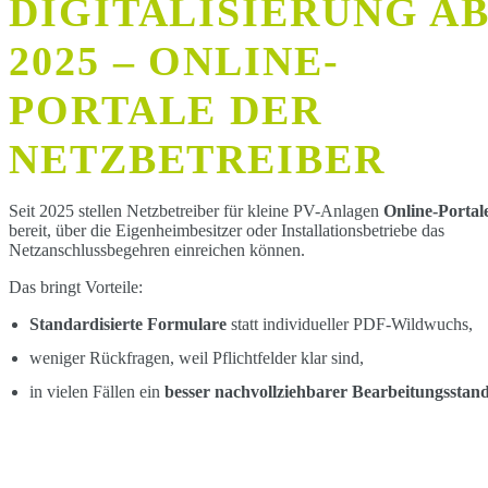
DIGITALISIERUNG A
in vielen Fällen ein
besser nachvollziehbarer
2025 – ONLINE-
Bearbeitungsstand
.
PORTALE DER
NETZBETREIBER
Seit 2025 stellen Netzbetreiber für kleine PV-Anlagen
Online-Portal
bereit, über die Eigenheimbesitzer oder Installationsbetriebe das
Netzanschlussbegehren einreichen können.
Das bringt Vorteile:
Standardisierte Formulare
statt individueller PDF-Wildwuchs,
weniger Rückfragen, weil Pflichtfelder klar sind,
in vielen Fällen ein
besser nachvollziehbarer Bearbeitungsstan