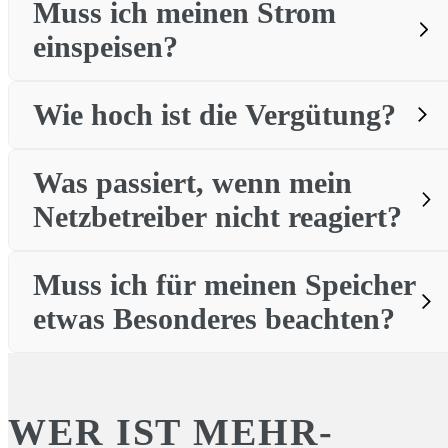
Muss ich meinen Strom
einspeisen?
Wie hoch ist die Vergütung?
Was passiert, wenn mein
Teileinspeisung:
Du nutzt einen großen Teil deines
Solarstroms selbst und speist nur Überschüsse ein.
Netzbetreiber nicht reagiert?
Volleinspeisung:
Du speist den gesamten Solarstrom ins
Netz und optimierst damit die Vergütung.
7,87 ct/kWh
bei Eigenverbrauch (Teileinspeisung),
Muss ich für meinen Speicher
etwas Besonderes beachten?
12,48 ct/kWh
bei Volleinspeisung.
Netzanschluss
nicht innerhalb von acht Wochen
WER IST MEHR-
Erzeugungsanlage