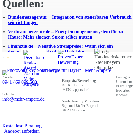
Quellen:
Bundesnetzagentur – In­te­gra­ti­on von steu­er­ba­ren Ver­brauch
sein­rich­tun­gen
Verbraucherzentrale – Energiemanagementsystem für zu
Hause: Mehr eigenen Strom selber nutzen
Finanztip.de – Negative Strompreise? Wann sich ein
dynamischer Stromtarif für Dich lohnt
4.9 Sterne
Anrufen:
Lösungen
Hauptsitz Regensburg
0941 / 69 099 500
Unternehm
Am Kuffholz 2
In der Regi
93138 Lappersdorf
Bewerben
Schreiben:
Kontakt
info@mehr-ampere.de
Niederlassung München
Sigmund-Riefler-Bogen 4
81829 München
Kostenlose Beratung
Angebot anfordern