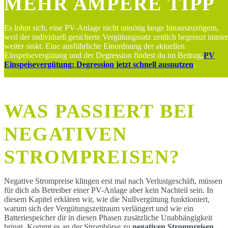
MEHR AMPERE TIPP
Es lohnt sich, eine PV-Anlage nicht unnötig lange hinauszuzögern,
weil der individuell gesicherte Vergütungssatz zeitlich begrenzt immer
weiter sinkt. Eine ausführliche Einordnung der aktuellen
Einspeisevergütung und der Degression findest du im Beitrag
‚
PV
Einspeisevergütung: Degression jetzt schnell ausnutzen
.
WAS PASSIERT BEI
NEGATIVEN
STROMPREISEN?
Negative Strompreise klingen erst mal nach Verlustgeschäft, müssen
für dich als Betreiber einer PV-Anlage aber kein Nachteil sein. In
diesem Kapitel erklären wir, wie die Nullvergütung funktioniert,
warum sich der Vergütungszeitraum verlängert und wie ein
Batteriespeicher dir in diesen Phasen zusätzliche Unabhängigkeit
bringt. Kommt es an der Strombörse zu
negativen Strompreisen
,