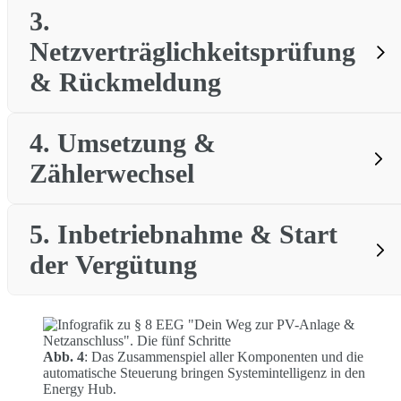
3.
Webportal des
Netzverträglichkeitsprüfung
Netzbetreibers
& Rückmeldung
4.
Umsetzung &
Zählerwechsel
Verknüpfungspunkt, Zeitplan und Kosten
5.
Inbetriebnahme & Start
der Vergütung
Vergütungssatz
Abb. 4
: Das Zusammenspiel aller Komponenten und die
festgeschrieben
Förderperiode in der
automatische Steuerung bringen Systemintelligenz in den
Energy Hub.
Regel 20 Jahre