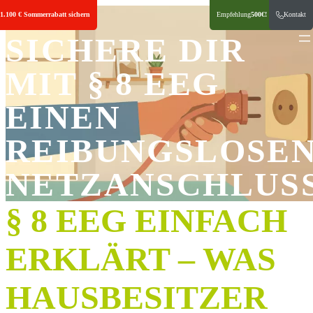
Zum
Gesetze & Regularien
1.100 € Sommerrabatt sichern
Empfehlung
500€!
Kontakt
Inhalt
springen
SICHERE DIR
MIT § 8 EEG
EINEN
REIBUNGSLOSE
NETZANSCHLUS
§ 8 EEG EINFACH
ERKLÄRT – WAS
HAUSBESITZER