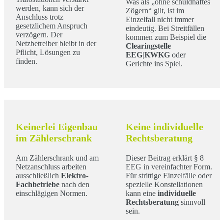
Was als „ohne schuldhaftes
werden, kann sich der
Zögern“ gilt, ist im
Anschluss trotz
Einzelfall nicht immer
gesetzlichem Anspruch
eindeutig. Bei Streitfällen
verzögern. Der
kommen zum Beispiel die
Netzbetreiber bleibt in der
Clearingstelle
Pflicht, Lösungen zu
EEG|KWKG
oder
finden.
Gerichte ins Spiel.
Keinerlei Eigenbau
Keine individuelle
im Zählerschrank
Rechtsberatung
Am Zählerschrank und am
Dieser Beitrag erklärt § 8
Netzanschluss arbeiten
EEG in vereinfachter Form.
ausschließlich
Elektro-
Für strittige Einzelfälle oder
Fachbetriebe
nach den
spezielle Konstellationen
einschlägigen Normen.
kann eine
individuelle
Rechtsberatung
sinnvoll
sein.