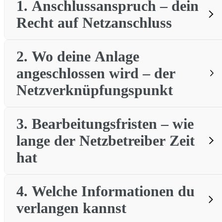
1.
Anschlussanspruch – dein
Recht auf Netzanschluss
2.
Wo deine Anlage
angeschlossen wird – der
unverzüglich
Netzverknüpfungspunkt
ohne schuldhaftes
Zögern
3.
Bearbeitungsfristen – wie
„wirtschaftlich günstigsten
lange der Netzbetreiber Zeit
Kurz gesagt:
Netzverknüpfungspunkt“
hat
Er muss prüfen, wie und wo deine Anlage sicher ins Netz
integriert werden kann.
Der Netzbetreiber soll deine Anlage
möglichst nah
an
4.
Welche Informationen du
Der Netzbetreiber
muss
deine PV-Anlage grundsätzlich
deinem Standort und auf einer
technisch geeigneten
verlangen kannst
anschließen.
Netzebene
anschließen.