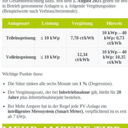
zur Gesamtbetrachtung dazu. Seit dem
1. August 2025
gelten für neu
in Betrieb genommene Anlagen u. a. folgende Vergütungssätze
(Beispielwerte nach Verbraucherzentrale):
Anlagenart
Leistung
Vergütung
Hinweis
10 kWp – 40
Teileinspeisung
≤ 10 kWp
7,78 ct/kWh
kWp: 6,73
ct/kWh
10 kWp – 40
12,34
Volleinspeisung
≤ 10 kWp
kWp: 10,35
ct/kWh
ct/kWh
Wichtige Punkte dazu:
Die Sätze sinken alle sechs Monate um
1 %
(Degression).
Der Vergütungssatz, der bei
Inbetriebnahme
gilt, bleibt für
20
Jahre
plus Inbetriebnahmejahr bestehen.
Bei Mehr Ampere hat in der Regel jede PV-Anlage ein
intelligentes Messsystem (Smart Meter)
, verpflichtend ist es erst
ab 7 kWp.