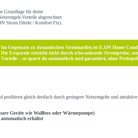
che Grundlage für deine
etzentgelt-Vorteile abgerechnet
N Strom Direkt / Komfort Fix).
Im Gegensatz zu dynamischen Stromtarifen ist
E.ON Home Comf
Die Ersparnis entsteht nicht durch schwankende Strompreise, sond
Vorteile – so sparst du
automatisch und garantiert
, ohne Preisspe
rofitierst gleich dreifach durch geringere Netzentgelte und attraktiv
erbare Geräte wie Wallbox oder Wärmepumpe)
automatisch erhältst