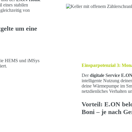
l eines stabilen
 gleichzeitig von
tgelte um eine
Einsparpotenzial 3:
Mona
Der
digitale Service E.
intelligente Nutzung dein
deine Wärmepumpe im Smar
netzdienliches Verhalten u
Vorteil: E.ON bel
Boni
– je nach Ge