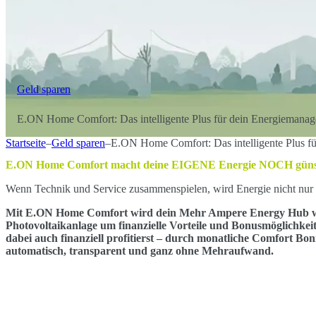
Geld sparen
E.ON Home Comfort: Das intelligente Plus für dein Energiemana
Startseite
–
Geld sparen
–
E.ON Home Comfort: Das intelligente Plus f
E.ON Home Comfort macht deine EIGENE Energie NOCH güns
Wenn Technik und Service zusammenspielen, wird Energie nicht nur s
Mit E.ON Home Comfort wird dein Mehr Ampere Energy Hub wirt
Photovoltaikanlage um finanzielle Vorteile und Bonusmöglichke
dabei auch finanziell profitierst – durch monatliche Comfort B
automatisch, transparent und ganz ohne Mehraufwand.