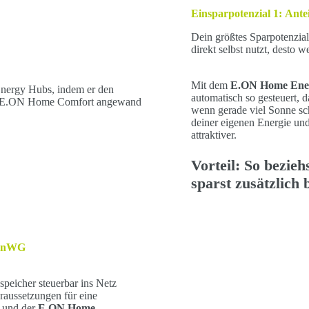
Einsparpotenzial 1:
Ante
Dein größtes Sparpotenzial
direkt selbst nutzt, desto
Mit dem
E.ON Home Ene
automatisch so gesteuert, d
wenn gerade viel Sonne sc
deiner eigenen Energie und
attraktiver.
Vorteil: So bezie
sparst zusätzlich
 EnWG
eicher steuerbar ins Netz
oraussetzungen für eine
 und der
E.ON Home