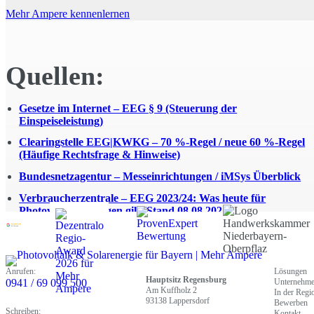
Mehr Ampere kennenlernen
Quellen:
Gesetze im Internet – EEG § 9 (Steuerung der
Einspeiseleistung)
Clearingstelle EEG|KWKG – 70 %-Regel / neue 60 %-Regel
(Häufige Rechtsfrage & Hinweise)
Bundesnetzagentur – Messeinrichtungen / iMSys Überblick
Verbraucherzentrale – EEG 2023/24: Was heute für
Photovoltaik-Anlagen gilt (Stand 08.08.2025)
4.9 Sterne
Anrufen:
Lösungen
Hauptsitz Regensburg
0941 / 69 099 500
Unternehm
Am Kuffholz 2
In der Regi
93138 Lappersdorf
Bewerben
Schreiben:
Kontakt