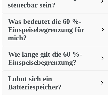
steuerbar sein?
Was bedeutet die 60 %-
25.02.2025
Einspeisebegrenzung für
Steuerbarkeit
nach § 9 EEG
Pflicht
mich?
Netzbetreiber
iMSys +
Wie lange gilt die 60 %-
Steuerbox
Übergangsregel
< 100 kW
Einspeisebegrenzung?
max. 60 % der
kWp
Nicht
Lohnt sich ein
betroffen
Netzbetreiber
Steuerbarkeit (iMSys +
Batteriespeicher?
Steuerbox) prüft und freigibt