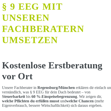
Eigenverbrauchsquote
§ 9 EEG MIT
Autarkiegrad
UNSEREN
FACHBERATERN
UMSETZEN
Kostenlose Erstberatung
vor Ort
Unsere Fachberater in
Regensburg/München
erklären dir einfach u
verständlich, was § 9 EEG für dein Dach bedeutet – von
Steuerbarkeit
bis
60 %-Einspeisebegrenzung
. Wir zeigen dir,
welche Pflichten du erfüllen musst
und
welche Chancen
(mehr
Eigenverbrauch, bessere Wirtschaftlichkeit) sich daraus ergeben.