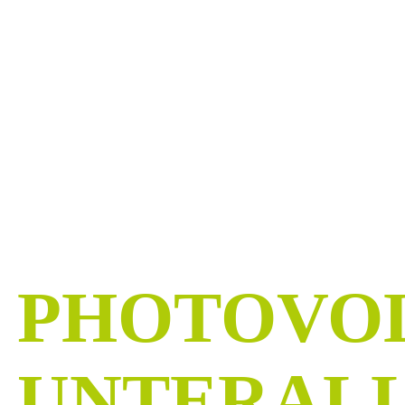
BISSLE
UNABHÄN
SEIN
Kostenlose PV-Beratung in und um Unterallgä
PHOTOVO
UNTERAL