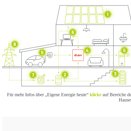
Für mehr Infos über „Eigene Energie heute“
klicke
auf Bereiche d
Hause