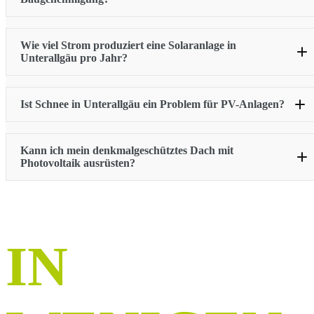
Wie viel Strom produziert eine Solaranlage in
Unterallgäu
pro Jahr?
Ist Schnee in
Unterallgäu
ein Problem für PV-Anlagen?
Quelle: BayBo Art. 57
Kann ich mein denkmalgeschütztes Dach mit
Photovoltaik ausrüsten?
Unterallgäu
Quelle: wetter24.de
PVGIS / Standortdaten
IN
Mindelheim
Quelle: schneelast.info