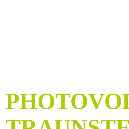
WENG
UNABHÄN
SEIN
Kostenlose PV-Beratung in und um Traunstein
PHOTOVO
TRAUNSTE