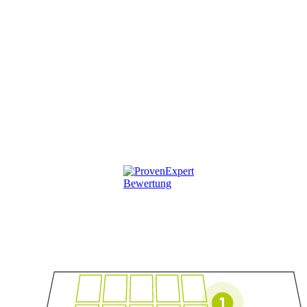
he Beratung starten
V in Schwandorf