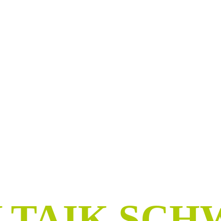
ME FÜR SC
SPAREN UN
NABHÄNGIG
f
TAIK SCH