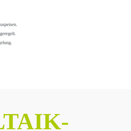
zuspeisen.
eregelt.
gelung.
en lassen
TAIK-