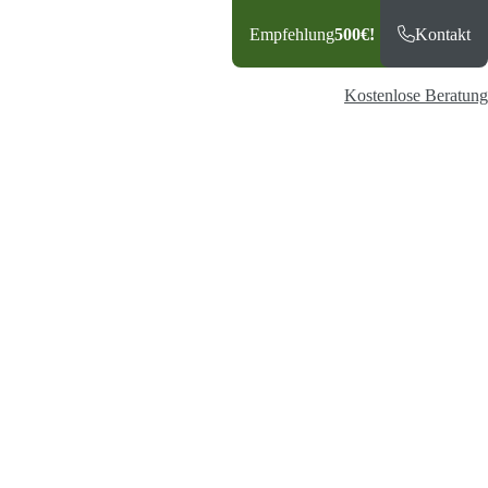
Empfehlung
500€!
Kontakt
atkunden
Geschäftskunden
Unternehmen
PV-Wissen
Kostenlose Beratung