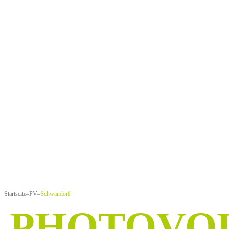
PV-SYSTE
G’SCHEIT 
A WENG U
Kostenlose PV-Beratung in und um Schwandor
Startseite
–
PV
–
Schwandorf
PHOTOVOL