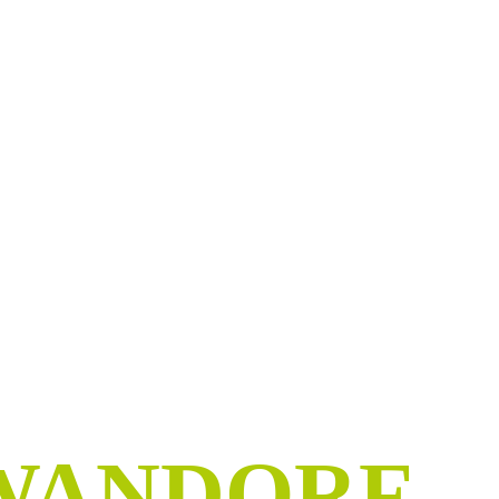
HWANDORF:
D
ER SEIN
WANDORF –