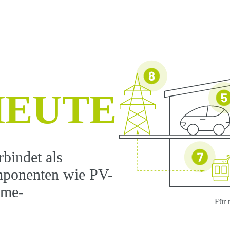
HEUTE
bindet als
mponenten wie PV-
ome-
Für 