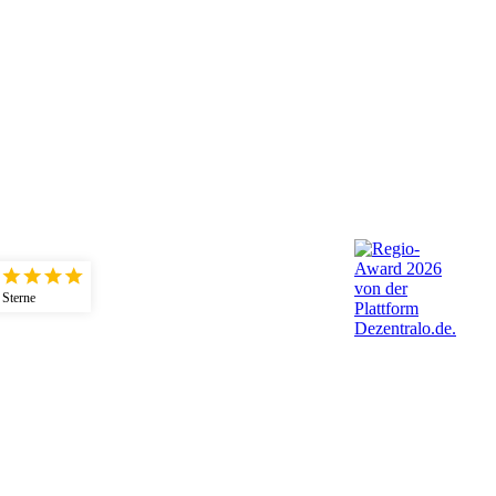
Jetzt unverbindlic
So rentabel ist P
 Sterne